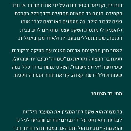
וחברים, וקריאה בספר תורה על ידי אורח מכובד או חבר
הקהילה. חגיגת בר המצווה מתחילה בדרך כלל בקבלת
פנים לכבוד הילד, בה מוזמנים האורחים לברך אותו
ולהעניק לו מתנות. הטקס עצמו מתקיים לרוב בבית
הכנסת, שם מתפללים בעברית ולאחר מכן באנגלית.
לאחר מכן מתקיימת ארוחה חגיגית עם מוזיקה וריקודים.
חגיגת בר המצווה נקראת גם "שמחה" (בעברית: שמחה),
שפירושה "אירוע משמח". הטקס נמשך בדרך כלל כמה
שעות וכולל דרשה קצרה, קריאת תורה וסעודה חגיגית.
מהי בר מצווה?
בר מצווה הוא טקס דתי המציין את המעבר מילדות
לבגרות. הוא נחגג על ידי גברים יהודים שהגיעו לגיל 13
והוא מתקיים ביום הולדתם ה-13. במסורת היהודית, הבר