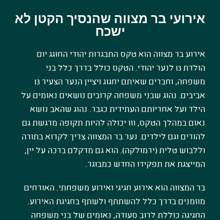
אירועי בר מצווה שהנסיך הקטן לא
ישכח
אירוע בר מצווה הוא טקס התבגרות יהודי החוגג יום
הולדת 13 לנער יהודי. הטקס כולל בדרך כלל בני
משפחה, וחברים שאיתם יחגוג ויציין הנער הצעיר 13
אביבים. נהוג שבני משפחה קרובים נושאים נאומים על
הילד ועל אחריותם העתידית כגבר. נהוג שהאב נושא
נאום במהלך הטקס, וזו יכולה להיות תקופה מרגשת גם
להורים וגם לילדים. נער בר המצווה צריך לקרוא בתורה
וללבוש טלית (ירמולקה). הוא גם מדקלם ברכה על יין,
המייצגת את תפקידו החדש כמבוגר.
בר המצווה הוא אירוע חגיגי ואירוע משפחתי. האורחים
מוזמנים בדרך כלל להשתתף ולשתף בחגיגת האירוע.
החגיגה כוללת לרוב סעודה, נאומים של בני משפחה