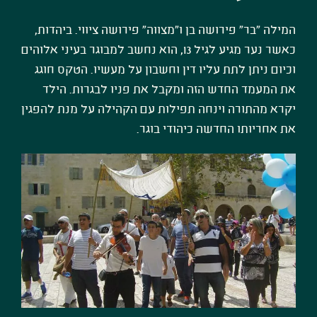
המילה "בר" פירושה בן ו"מצווה" פירושה ציווי. ביהדות,
כאשר נער מגיע לגיל 13, הוא נחשב למבוגר בעיני אלוהים
וכיום ניתן לתת עליו דין וחשבון על מעשיו. הטקס חוגג
את המעמד החדש הזה ומקבל את פניו לבגרות. הילד
יקרא מהתורה וינחה תפילות עם הקהילה על מנת להפגין
את אחריותו החדשה כיהודי בוגר.