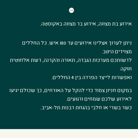
אירוע בת מצווה, אירוע בר מצווה באקוסטה.
ניתן לערוך אצלינו אירועים עד 180 איש. כל החללים
מצוידים היטב.
לרשותכם מערכות הגברה, תאורה והקרנה, רשת אלחוטית
חזקה
ואפשרות לייצר הפרדה בין 4 החללים.
במקום חניון צמוד כדי להקל על האורחים, כך שכולם יגיעו
לאירוע שלכם שמחים ורגועים.
כשר בשרי או חלבי בהגחת רבנות תל-אביב.