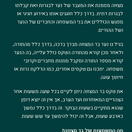
מצווה מסמנת את המעבר של נער לבגרות ואת קבלתו
לבגרות דתית. בדרך כלל חוגגים אותו באירוע חגיגי או
מפגש הכוללים את בני המשפחה והחברים של הנער
ושל ההורים.
בגיל 13 נער בר המצווה מברך ברכה, בדרך כלל מהתורה,
ולאחר מכן קורא מהתורה הטקס כולל עלייה, בה הנער
קורא מספר התורה ומקבל מתנות מחברים וקרובי
משפחה. יתכנו גם טקסים אחרים, כמו הדלקת נרות או
חיתוך עוגה.
את טקס בר המצווה ניתן לקיים בכל שעה משעות אחר
הצהריים המאוחרות ועד הערב, אך אין זה יוצא דופן
שהוא מתקיים בשעות הבוקר. זה בדרך כלל נמשך
כארבע שעות, אבל זה יכול להימשך עד שש שעות.
מה המשמעות של בר מצווה?