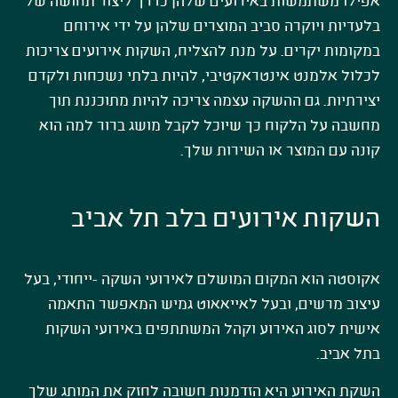
אפילו משתמשות באירועים שלהן כדרך ליצור תחושה של
בלעדיות ויוקרה סביב המוצרים שלהן על ידי אירוחם
במקומות יקרים. על מנת להצליח, השקות אירועים צריכות
לכלול אלמנט אינטראקטיבי, להיות בלתי נשכחות ולקדם
יצירתיות. גם ההשקה עצמה צריכה להיות מתוכננת תוך
מחשבה על הלקוח כך שיוכל לקבל מושג ברור למה הוא
קונה עם המוצר או השירות שלך.
השקות אירועים בלב תל אביב
אקוסטה הוא המקום המושלם לאירועי השקה -ייחודי, בעל
עיצוב מרשים, ובעל לאייאאוט גמיש המאפשר התאמה
אישית לסוג האירוע וקהל המשתתפים באירועי השקות
בתל אביב.
השקת האירוע היא הזדמנות חשובה לחזק את המותג שלך