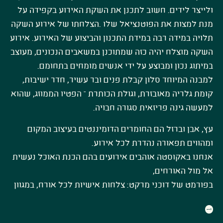
ולייצר לידים
.
חשוב לתכנן את השקת האירוע בקפידה על
מנת למצות את הפוטנציאל שלו
.
הצלחתו של אירוע השקה
תלויה במידה רבה במידת התכנון והביצוע של האירוע. אירוע
השקה מוצלח יהיה כזה שמתוכנן במשאבים הנכונים, מעוצב
במיתוג נכון ומבוצע על ידי אנשים מומחים בתחומם
.
למבנה המיוחד סלון קבלת פנים ובר עשיר, חדר ישיבות,
קומת גלריה מאובזרת, וגולת הכותרת – הפטיו הממוזג, שהוא
למעשה גינה פריזאית סגורה חבויה.
עץ, אבן וברזל הם החומרים הדומיננטים בעיצוב המקום
ומהווים תפאורה נהדרת לכל אירוע.
אנחנו באקוסטה אוהבים אירועים בהם הכנת האוכל נעשית
אל מול האורחים,
בפורמט של דוכני מרקט: צלחות אישיות לכל אורח, במגוון
סגנונות וטעמים.