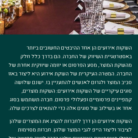
השקות אירועים הן אחד ההיבטים החשובים ביותר
באסטרטגיית השיווק של החברה. הם בדרך כלל חלק
מהשקת המוצר, מסע הפרסום או יוזמה שיווקית אחרת של
החברה. המטרה העיקרית של השקת אירוע היא ליצור באזז
סביב המוצר ולגרום לאנשים להתעניין בו. ישנם שלושה
סוגים עיקריים של השקות אירועים: השקות מוצרים,
קמפיינים פרסומיים ופעלולי פרסום. חברה תשתמש בסוג
אחד או בשילוב של סוגים אלה כדי להתאים לצרכים שלה.
השקות אירועים הן דרך לחברות להציג את המוצרים שלהן
לציבור וליצור הייפ לגבי המוצר שלהן. חברות מסוימות