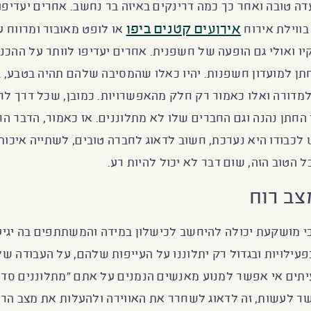
ה טובה ואחר כך כמה דרינקים באיזה בר נחשב. אחרים יעדיפו
אירועים קטנים ביפו
בווילת אירוח
או לופט מאובזר ומרווח 
יו ואולי גם הופעה של חשפנית. אחרים יעדיפו לוותר על ההכ
תן למועדון חשפנות. יהיו כאלו שהמסיבה שלהם תהיה בטבע, ב
למדורה ואלו כאמור רק חלק מהאפשרויות. כמובן, שכל דרך לחג
 החתן נהנה וגם החברים שלו לא מתלוננים. אז כאמור, הדבר ה
לכבודו היא נערכת, חשוב לדאוג לחברה טובים, לשתייה איכות
כל הטוב הזה, שום דבר לא יכול להיות רע.
צב רוח
כי מושקעת יכולה להיחשב לכישלון במידה והמשתתפים בה יגי
פעילויות ובגדול רק יתלוננו על העייפות שלהם, על העבודה ש
עיתים אי אפשר למנוע מאנשים הנמנים על אתם "מתלוננים סדר
ר לעשות, זה לדאוג לשחרר את האווירה ולהעלות את מצב הרוח