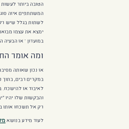
הטובה ביותר לעשות א
המשתתפים איזה סוג א
לשתות בגלל שיש רק 
ימצא את עצמו מבואס 
במועדון – אז הבעיה ה
ומה אומר הח
אז נכון שאותה מסיבת
במקרים רבים, בתוך כ
לאיבוד או להישכח. בכ
והבקשות שלו יהיו "י
רק אל תשכחו אותו בה
מק
לעוד מידע בנושא