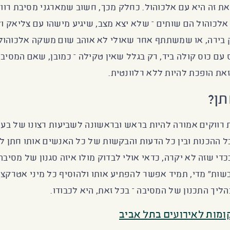
ת זה היא עם אלכוהול. כחלק מכך, חשוב שמארגני מסיבת רווק
לכוהול הם שותים – שלא יצא מצב, שיגיע מישהו עם צליאק ול
בירה, או שמשתתף אחר שאולי לא אוהב שום משקה אלכוהולי
עם כוס קולה ביד, רק בגלל שאין טקילה – כמובן, שאם המסיבה
זאת הופכת להיות ללא רלוונטית.
תן?
 רווקים אמורה להיות בראש ובראשונה לשביעות רצונו של בע
ל ההכנות ובין כל הדעות והבקשות של כל האנשים אותו חתן ל
די שזה לא יקרה, כדאי אולי לבדוק מולו איזה סגנון של מסיבה
בשות" מדי, תמיד אפשר להפתיע אותו ולהוסיף כל מיני אטרקצ
ליך התכנון של המסיבה – בכל זאת, היא לכבודו.
ומות לאירועים בתל אביב