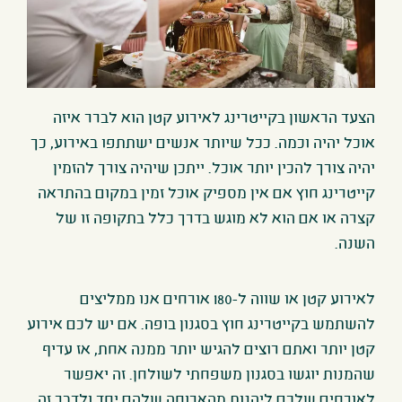
הצעד הראשון בקייטרינג לאירוע קטן הוא לברר איזה
אוכל יהיה וכמה. ככל שיותר אנשים ישתתפו באירוע, כך
יהיה צורך להכין יותר אוכל. ייתכן שיהיה צורך להזמין
קייטרינג חוץ אם אין מספיק אוכל זמין במקום בהתראה
קצרה או אם הוא לא מוגש בדרך כלל בתקופה זו של
השנה
.
לאירוע קטן או שווה ל-180 אורחים אנו ממליצים
להשתמש בקייטרינג חוץ בסגנון בופה. אם יש לכם אירוע
קטן יותר ואתם רוצים להגיש יותר ממנה אחת, אז עדיף
שהמנות יוגשו בסגנון משפחתי לשולחן. זה יאפשר
לאורחים שלכם ליהנות מהארוחה שלהם יחד ולדבר זה