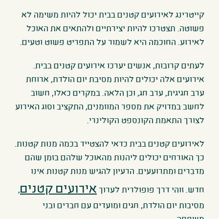
קייטרינג לאירועים קטנים בבית יכול להיות משימה לא
פשוטה. תצטרכו להיות יצירתיים ולהתאים את האוכל
לאירוע. החוכמה היא לשמור על התפריט פשוט וטעים.
לעתים קרובות, אנשים יערכו אירועים קטנים בבית.
אירועים אלה יכולים להיות מסיבת יום הולדת, ארוחת
ערב חגיגית, ערב חג, וכן הלאה. במקרים כאלו, חשוב
לחשב במדויק את מספר המוזמנים, התקציב וסוג האירוע
לצורך התאמת הקונספט הקולינרי.
לאירועים קטנים בבית כדאי להצטייד בכמה מנות קטנות.
כך האורחים יכולים ליהנות מהאוכל שלהם בזמן שהם
מדברים ומתרועעים. הרעיון להגיש מנות קטנות אינו
אירועים קטנים
חדש. זוהי דרך פופולרית לערוך
,
מסיבות יום הולדת, חגים ומועדים עם חברים ובני