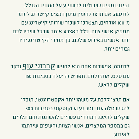
רבים נוספים שיכולים להשפיע על המחיר הכולל.
לדוגמה, אם תרצו להזמין מזנון המציע קייטרינג ליותר
מ-100 אורחים, תצטרכו לשכור שירותי קייטרינג עם
מספיק אנשי צוות. כלל האצבע אומר שככל שיהיו לכם
יותר אנשים באירוע שלכם, כך מחירי הקייטרינג יהיו
גבוהים יותר.
קבבוני עוף
לדוגמה, אפשרות אחת היא להגיש
ובקר
עם סלט, אורז ולחם. תפריט זה יעלה בסביבות 150
שקלים לראש.
אם תרצו ללכת על משהו יותר אקסטרווגנטי, תוכלו
להגיש טלה עם רוטב נענע וקוסקוס בסביבות 300
שקלים לראש. המחירים עשויים להשתנות והם תלויים
גם במספר המלצרים, אנשי הצוות והשפים שירתמו
לאירוע.