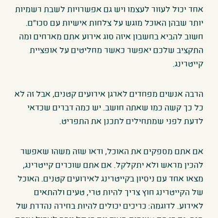
אחד יכול לעזור לעצמו ויש גם אפשרויות לשבת רשמיות
יותר שבהן האוכל מוגש על צלחות אישיות עם סכו"ם.
חשוב להביא בחשבון איזה סוג אירוע אתם מארחים ומה
התקציב שלכם יאפשר כאשר מחליטים על אופציית
קייטרינג
.
הרבה אנשים מפחדים לארגן אירועים קטנים, אבל זה לא
כל כך קשה כמו שאתה חושב. יש כמה דברים שכדאי
לדעת לפני שמתחילים לתכנן את התפריט
.
אם אתם מספקים את האוכל, ודאו שזה משהו שאפשר
להכין מראש ולא יתקלקל. אם אתם שוכרים קייטרינג,
מצאו אחד עם ניסיון בקייטרינג לאירועים קטנים
.
האוכל
של הקייטרינג חוץ צריך להיות טרי, טעים ולהתאים
לאירוע. לדוגמה: כריכים יכולים להיות בחירה נהדרת של