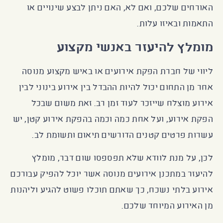
האורחים שלכם, ואם לא, האם ניתן לבצע שינויים או
התאמות ובאיזו עלות.
מומלץ להיעזר באנשי מקצוע
ליווי של חברת הפקת אירועים או באיש מקצוע מנוסה
אחר מן התחום יכול להיות ההבדל בין אירוע בינוני לבין
אירוע מוצלח שייזכר לעוד זמן רב. זאת משום שבכל
הפקת אירוע, ועל אחת כמה וכמה בהפקת אירוע קטן, יש
עשרות פרטים קטנים הדורשים תיאום ותשומת לב.
לכן, על מנת לוודא שלא תפספסו שום דבר, מומלץ
להיעזר במתכנן אירועים מנוסה אשר יוכל להפיק עבורכם
אירוע בלתי נשכח, כך שאתם תוכלו פשוט להגיע וליהנות
מן האירוע המיוחד שלכם.