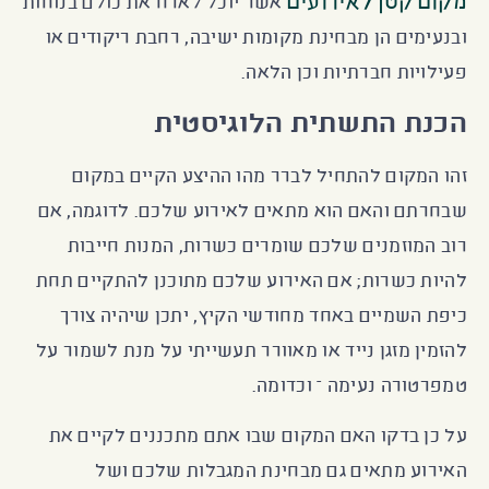
מקום קטן לאירועים
אשר יוכל לארח את כולם בנוחות
ובנעימים הן מבחינת מקומות ישיבה, רחבת ריקודים או
פעילויות חברתיות וכן הלאה.
הכנת התשתית הלוגיסטית
זהו המקום להתחיל לברר מהו ההיצע הקיים במקום
שבחרתם והאם הוא מתאים לאירוע שלכם. לדוגמה, אם
רוב המוזמנים שלכם שומרים כשרות, המנות חייבות
להיות כשרות; אם האירוע שלכם מתוכנן להתקיים תחת
כיפת השמיים באחד מחודשי הקיץ, יתכן שיהיה צורך
להזמין מזגן נייד או מאוורר תעשייתי על מנת לשמור על
טמפרטורה נעימה – וכדומה.
על כן בדקו האם המקום שבו אתם מתכננים לקיים את
האירוע מתאים גם מבחינת המגבלות שלכם ושל